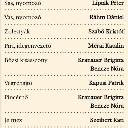
Sas, nyomozó
Lipták Péter
Vas, nyomozó
Ráhm Dániel
Zolestyák
Szabó Kristóf
Piri, idegenvezető
Mérai Katalin
Bözsi kisasszony
Kranauer Brigitta
Bencze Nóra
Végrehajtó
Kapusi Patrik
Pincérnő
Kranauer Brigitta
Bencze Nóra
Jelmez
Szeibert Kati