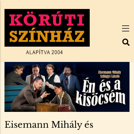
Ugrás
a
tartalomra
Eisemann Mihály és