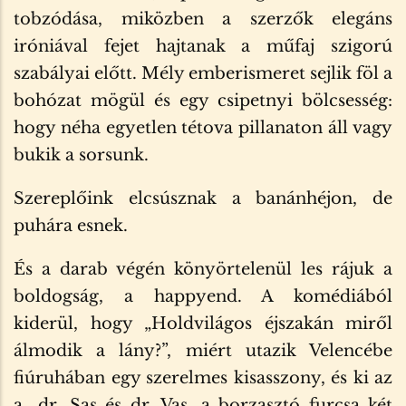
tobzódása, miközben a szerzők elegáns
iróniával fejet hajtanak a műfaj szigorú
szabályai előtt. Mély emberismeret sejlik föl a
bohózat mögül és egy csipetnyi bölcsesség:
hogy néha egyetlen tétova pillanaton áll vagy
bukik a sorsunk.
Szereplőink elcsúsznak a banánhéjon, de
puhára esnek.
És a darab végén könyörtelenül les rájuk a
boldogság, a happyend. A komédiából
kiderül, hogy „Holdvilágos éjszakán miről
álmodik a lány?”, miért utazik Velencébe
fiúruhában egy szerelmes kisasszony, és ki az
a „dr. Sas és dr. Vas, a borzasztó furcsa két