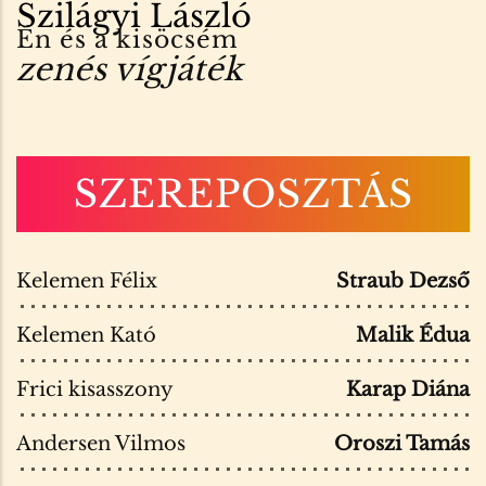
Szilágyi László
Én és a kisöcsém
zenés vígjáték
SZEREPOSZTÁS
Kelemen Félix
Straub Dezső
Kelemen Kató
Malik Édua
Frici kisasszony
Karap Diána
Andersen Vilmos
Oroszi Tamás