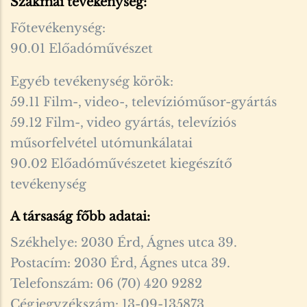
Szakmai tevékenység:
Főtevékenység:
90.01 Előadóművészet
Egyéb tevékenység körök:
59.11 Film-, video-, televízióműsor-gyártás
59.12 Film-, video gyártás, televíziós
műsorfelvétel utómunkálatai
90.02 Előadóművészetet kiegészítő
tevékenység
A társaság főbb adatai:
Székhelye: 2030 Érd, Ágnes utca 39.
Postacím: 2030 Érd, Ágnes utca 39.
Telefonszám: 06 (70) 420 9282
Cégjegyzékszám: 13-09-135873