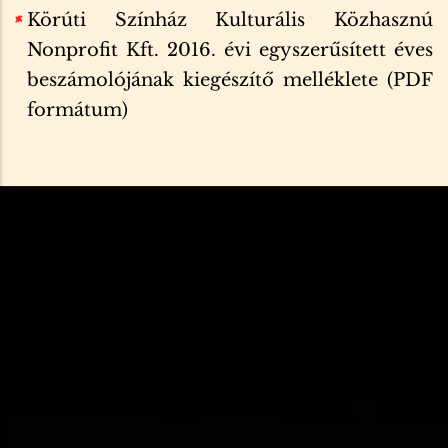
Körúti Színház Kulturális Közhasznú
Nonprofit Kft. 2016. évi egyszerűsített éves
beszámolójának kiegészítő melléklete (PDF
formátum)