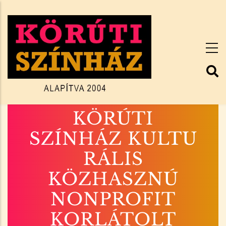
Ugrás
a
tartalomra
KÖRÚTI
SZÍNHÁZ KULTU
RÁLIS
KÖZHASZNÚ
NONPROFIT
KORLÁTOLT