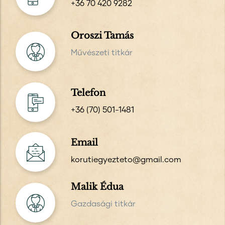
+36 70 420 9282
Oroszi Tamás
Művészeti titkár
Telefon
+36 (70) 501-1481
Email
korutiegyezteto@gmail.com
Malik Édua
Gazdasági titkár