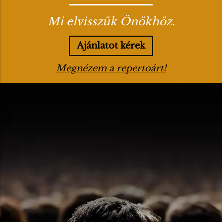
Mi elvisszük Önökhöz.
Ajánlatot kérek
Megnézem a repertoárt!