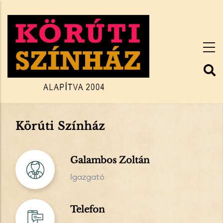
Ugrás
a
tartalomra
Körúti Színház
Galambos Zoltán
Igazgató
Telefon