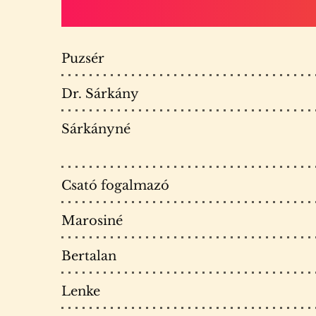
Puzsér
Dr. Sárkány
Sárkányné
Csató fogalmazó
Marosiné
Bertalan
Lenke