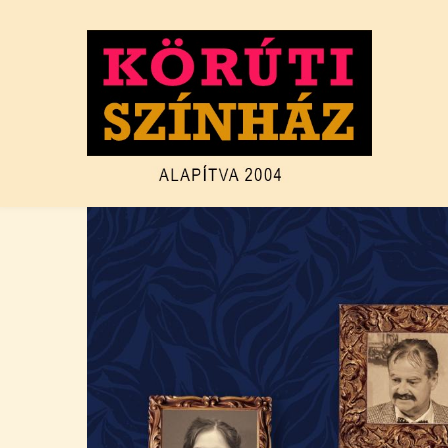
Ugrás
a
tartalomra