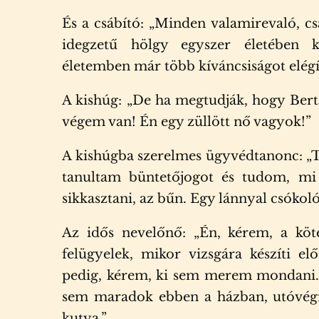
És a csábító: „Minden valamirevaló, cs
idegzetű hölgy egyszer életében 
életemben már több kíváncsiságot elégí
A kishúg: „De ha megtudják, hogy Berta
végem van! Én egy züllött nő vagyok!”
A kishúgba szerelmes ügyvédtanonc: „Te
tanultam büntetőjogot és tudom, mi 
sikkasztani, az bűn. Egy lánnyal csókol
Az idős nevelőnő: „Én, kérem, a köte
felügyelek, mikor vizsgára készíti el
pedig, kérem, ki sem merem mondani… 
sem maradok ebben a házban, utóvég
kutya.”