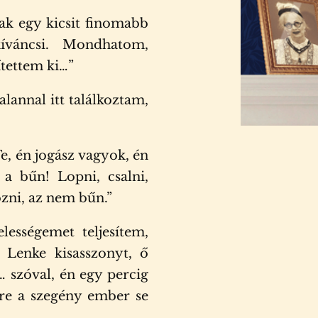
ak egy kicsit finomabb
kíváncsi. Mondhatom,
tettem ki…”
lannal itt találkoztam,
, én jogász vagyok, én
a bűn! Lopni, csalni,
ózni, az nem bűn.”
lességemet teljesítem,
ő Lenke kisasszonyt, ő
szóval, én egy percig
re a szegény ember se