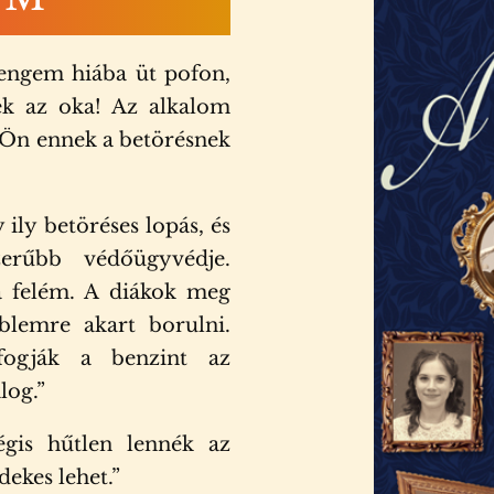
engem hiába üt pofon,
k az oka! Az alkalom
t. Ön ennek a betörésnek
ly betöréses lopás, és
erűbb védőügyvédje.
a felém. A diákok meg
blemre akart borulni.
ifogják a benzint az
log.”
égis hűtlen lennék az
ekes lehet.”