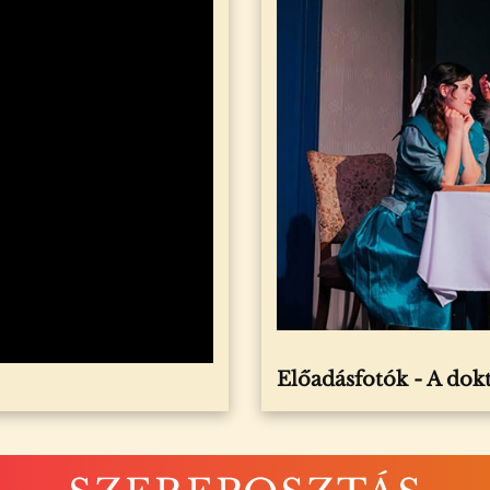
Előadásfotók -
A dok