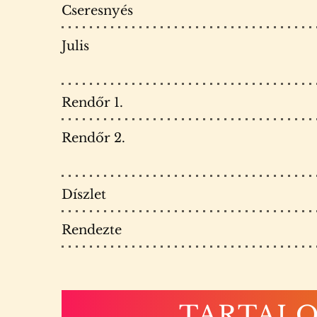
Cseresnyés
Julis
Rendőr 1.
Rendőr 2.
Díszlet
Rendezte
TARTAL