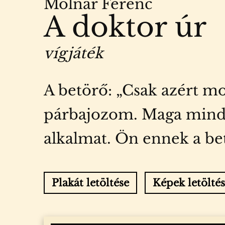
Molnár Ferenc
A doktor úr
vígjáték
A betörő: „Csak azért 
párbajozom. Maga mindenn
alkalmat. Ön ennek a be
Plakát letöltése
Képek letölté