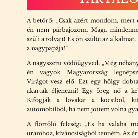
A betörő: „Csak azért mondom, mert 
én nem párbajozom. Maga mindenne
szüli a tolvajt! És ön szülte az alkalma
a nagypapája!”
A nagyszerű védőügyvéd: „Még néhány i
én vagyok Magyarország legnépsz
Virágot vesz elő. Ezt egy hölgy dobt
akartak éljenezni! Egy öreg nő a ke
Kifogják a lovakat a kocsiból, k
automobilból, ha nem jöttem volna gya
A flörtölő feleség: „És ha valaha m
uramhoz, kíváncsiságból tenném. Az érd