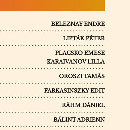
BELEZNAY ENDRE
LIPTÁK PÉTER
PLACSKÓ EMESE
KARAIVANOV LILLA
OROSZI TAMÁS
FARKASINSZKY EDIT
RÁHM DÁNIEL
BÁLINT ADRIENN