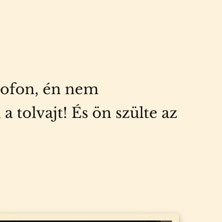
pofon, én nem
tolvajt! És ön szülte az