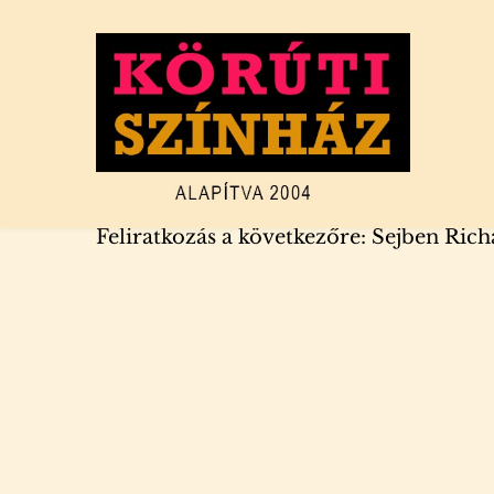
Ugrás
a
tartalomra
Feliratkozás a következőre: Sejben Ric