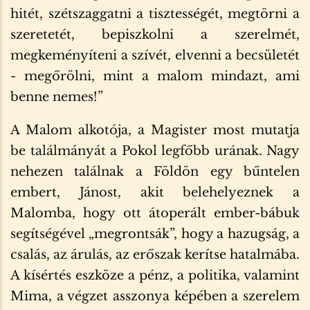
hitét, szétszaggatni a tisztességét, megtörni a
szeretetét, bepiszkolni a szerelmét,
megkeményíteni a szívét, elvenni a becsületét
- megőrölni, mint a malom mindazt, ami
benne nemes!”
A Malom alkotója, a Magister most mutatja
be találmányát a Pokol legfőbb urának. Nagy
nehezen találnak a Földön egy bűntelen
embert, Jánost, akit belehelyeznek a
Malomba, hogy ott átoperált ember-bábuk
segítségével „megrontsák”, hogy a hazugság, a
csalás, az árulás, az erőszak kerítse hatalmába.
A kísértés eszköze a pénz, a politika, valamint
Mima, a végzet asszonya képében a szerelem