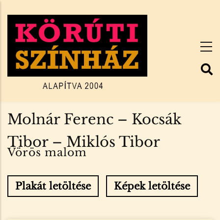
Ugrás
a
tartalomra
Molnár Ferenc – Kocsák
Tibor – Miklós Tibor
Vörös malom
Plakát letöltése
Képek letöltése