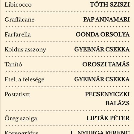
Libicocco
TÓTH SZISZI
Graffacane
PAP ANNAMARI
Farfarella
GONDA ORSOLYA
Koldus asszony
GYEBNÁR CSEKKA
Tanító
OROSZI TAMÁS
Etel, a felesége
GYEBNÁR CSEKKA
Postatiszt
PECSENYICZKI
BALÁZS
Öreg szolga
LIPTÁK PÉTER
Koreográfus
L. NYURGA FERENC