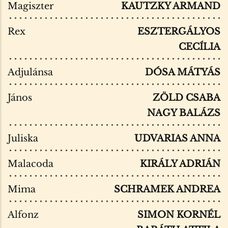
Magiszter
KAUTZKY ARMAND
Rex
ESZTERGÁLYOS
CECÍLIA
Adjulánsa
DÓSA MÁTYÁS
János
ZÖLD CSABA
NAGY BALÁZS
Juliska
UDVARIAS ANNA
Malacoda
KIRÁLY ADRIÁN
Mima
SCHRAMEK ANDREA
Alfonz
SIMON KORNÉL