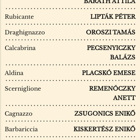
BARÁTH ATTILA
Rubicante
LIPTÁK PÉTER
Draghignazzo
OROSZI TAMÁS
Calcabrina
PECSENYICZKY
BALÁZS
Aldina
PLACSKÓ EMESE
Scerniglione
REMENÓCZKY
ANETT
Cagnazzo
ZSUGONICS ENIKŐ
Barbariccia
KISKERTÉSZ ENIKŐ