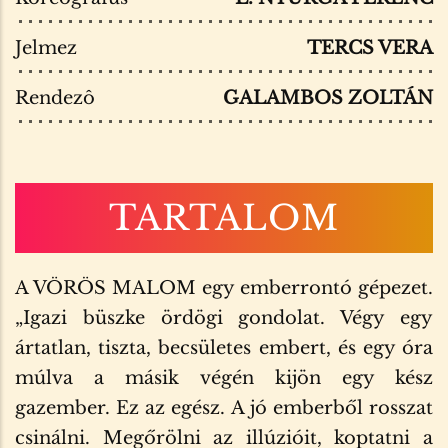
Jelmez
TERCS VERA
Rendezô
GALAMBOS ZOLTÁN
TARTALOM
A VÖRÖS MALOM egy emberrontó gépezet.
„Igazi büszke ördögi gondolat. Végy egy
ártatlan, tiszta, becsületes embert, és egy óra
múlva a másik végén kijön egy kész
gazember. Ez az egész. A jó emberből rosszat
csinálni. Megőrölni az illúzióit, koptatni a