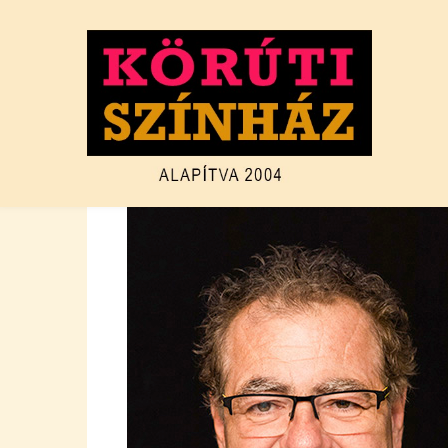
Ugrás
a
tartalomra