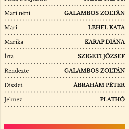
Mari néni
GALAMBOS ZOLTÁN
Mari
LEHEL KATA
Marika
KARAP DIÁNA
Írta
SZIGETI JÓZSEF
Rendezte
GALAMBOS ZOLTÁN
Díszlet
ÁBRAHÁM PÉTER
Jelmez
PLATHÓ