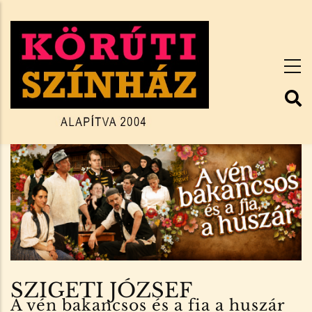
Ugrás
a
tartalomra
SZIGETI JÓZSEF
A vén bakancsos és a fia a huszár