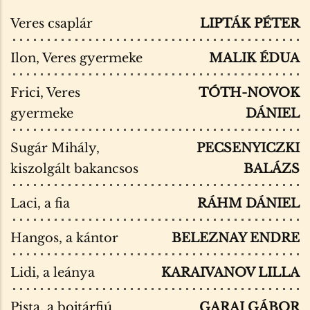
Veres csaplár
LIPTÁK PÉTER
Ilon, Veres gyermeke
MALIK ÉDUA
Frici, Veres
TÓTH-NOVOK
gyermeke
DÁNIEL
Sugár Mihály,
PECSENYICZKI
kiszolgált bakancsos
BALÁZS
Laci, a fia
RÁHM DÁNIEL
Hangos, a kántor
BELEZNAY ENDRE
Lidi, a leánya
KARAIVANOV LILLA
Pista, a bojtárfiú
GARAI GÁBOR