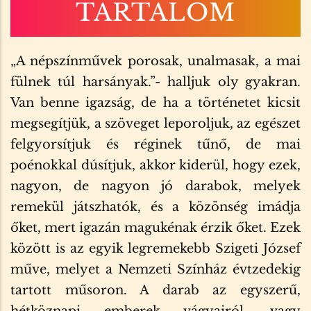
TARTALOM
„A népszínművek porosak, unalmasak, a mai
fülnek túl harsányak.”- halljuk oly gyakran.
Van benne igazság, de ha a történetet kicsit
megsegítjük, a szöveget leporoljuk, az egészet
felgyorsítjuk és réginek tűnő, de mai
poénokkal dúsítjuk, akkor kiderül, hogy ezek,
nagyon, de nagyon jó darabok, melyek
remekül játszhatók, és a közönség imádja
őket, mert igazán magukénak érzik őket. Ezek
között is az egyik legremekebb Szigeti József
műve, melyet a Nemzeti Színház évtzedekig
tartott műsoron. A darab az egyszerű,
hétköznapi emberek vágyairól, vagy