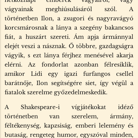
vágyainak meghiúsulásáról szól. A
történetben Ilon, a zsugori és nagyravágyó
korcsmárosnak a lánya a szegény bakancsos
fiát, a huszárt szereti. Ám apja ármánnyal
elejét veszi a násznak. Ő többre, gazdagságra
vágyik, s ezt lánya férjhez menésével akarja
elérni. Az fondorlat azonban félresiklik,
amikor Lidi egy igazi furfangos csellel
barátnője, Ilon segítségére siet, így végül a
fiatalok szerelme győzedelmeskedik.
A Shakespeare-i vígjátékokat idéző
történetben van szerelem, ármány,
féltékenység, kapzsiság, emberi lelemény és
butaság, rengeteg humor, egyszóval minden,