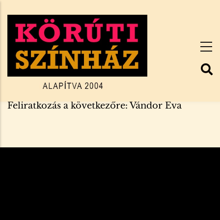
Ugrás
a
tartalomra
Feliratkozás a következőre: Vándor Éva