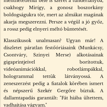
menthetetlenül bele is szeret a tündérlányba,
csakhogy Mirígy, a gonosz boszorkány
boldogságukra tör, mert az almákat magának
akarja megszerezni. Persze a végül a jó győz,
a rossz pedig elnyeri méltó büntetését.
Klasszikusok unalmasan? Ugyan már! A
díszletet páratlan festőóriásaink (Munkácsy,
Csontváry, Szinyei Merse) alkotásainak
gigaprintjeivel borítottuk,
videóanimációkkal, robotlámpákkal,
hologrammal tettük látványossá. A
zeneszerzést pedig a fiatalok körében ismert
és népszerű Szekér Gergőre bíztuk. A
dallamtapadás garantált: "Fát hiába ültettem,
vadhajtása vágyam."