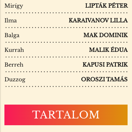
Mirígy
LIPTÁK PÉTER
Ilma
KARAIVANOV LILLA
Balga
MAK DOMINIK
Kurrah
MALIK ÉDUA
Berreh
KAPUSI PATRIK
Duzzog
OROSZI TAMÁS
TARTALOM