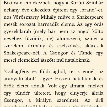
Biztosan emlékeznek, hogy a Körúti Színház
néhány éve elkezdett építeni egy „brand”-et,
nos Vörösmarty Mihály műve a Shakespeare
mesék sorozat harmadik eleme. Az egy órás
gyerekdarab (mely bár nem az angol költő
nevéhez fűződik, de) álomszerű, színei a
szerelem, ármány és cselszövés, akárcsak
Shakespeare-nél. A Csongor és Tünde egy
mesei elemekkel átszőtt mű fiataloknak:
"Csillagfény és földi ágból, te is ennél, az
aranyalmából." Ugye? Hiszen fiatalítanak és
örök életet adnak. Volt egy almafa, melyet
egy tündér ültetett, hogy elnyerje általa
Csongor, a királyfi szerelmét. Az úrfi