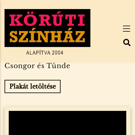
Ugrás
a
tartalomra
Csongor és Tünde
Plakát letöltése